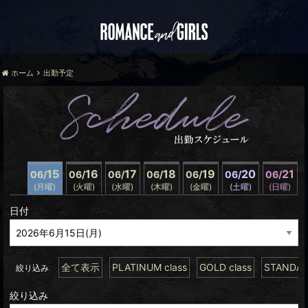
ホーム
出勤予定
15
16
17
18
19
20
21
06/
06/
06/
06/
06/
06/
06/
(月曜)
(火曜)
(水曜)
(木曜)
(金曜)
(土曜)
(日曜)
日付
全て表示
PLATINUM class
GOLD class
STANDARD
絞り込み
絞り込み