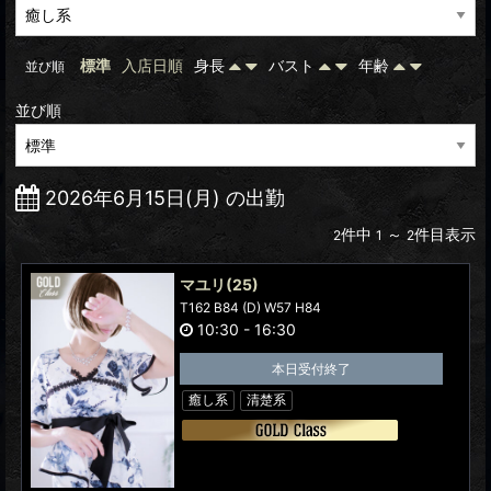
標準
入店日順
身長
バスト
年齢
並び順
並び順
2026年6月15日(月) の出勤
件中
～
件目表示
2
1
2
マユリ
(25)
T162 B84 (D) W57 H84
10:30
-
16:30
本日受付終了
癒し系
清楚系