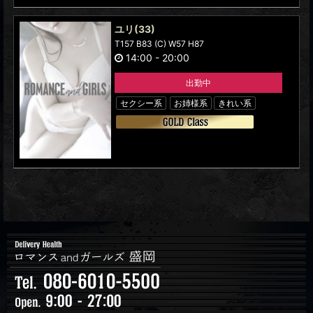
ユリ
(33)
T157 B83 (C) W57 H87
14:00
-
20:00
出勤中
セクシー系
お姉様系
きれい系