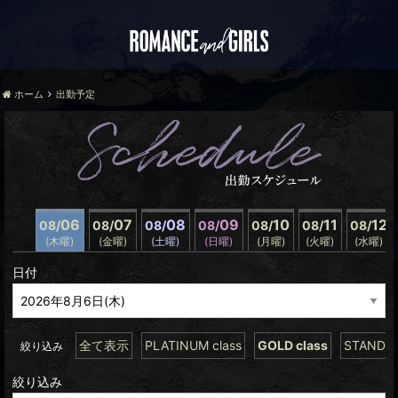
ホーム
出勤予定
06
07
08
09
10
11
12
08/
08/
08/
08/
08/
08/
08/
(木曜)
(金曜)
(土曜)
(日曜)
(月曜)
(火曜)
(水曜)
日付
全て表示
PLATINUM class
GOLD class
STANDAR
絞り込み
絞り込み