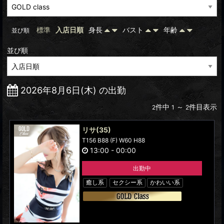
標準
入店日順
身長
バスト
年齢
並び順
並び順
2026年8月6日(木) の出勤
件中
～
件目表示
2
1
2
リサ
(35)
T156 B88 (F) W60 H88
13:00
-
00:00
出勤中
癒し系
セクシー系
かわいい系