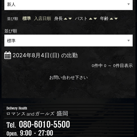
標準
入店日順
身長
バスト
年齢
並び順
並び順
2024年8月4日(日) の出勤
件中
～
件目表示
0
0
0
お問い合わせ下さい