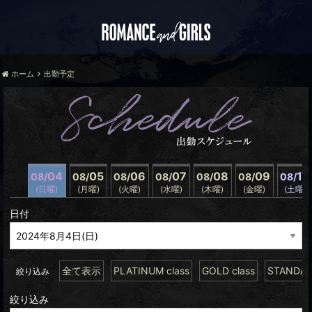
ホーム
出勤予定
04
05
06
07
08
09
10
08/
08/
08/
08/
08/
08/
08/
(日曜)
(月曜)
(火曜)
(水曜)
(木曜)
(金曜)
(土曜)
日付
全て表示
PLATINUM class
GOLD class
STANDARD
絞り込み
絞り込み