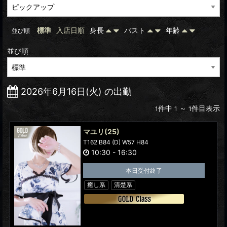
標準
入店日順
身長
バスト
年齢
並び順
並び順
2026年6月16日(火) の出勤
件中
～
件目表示
1
1
1
マユリ
(25)
T162 B84 (D) W57 H84
10:30
-
16:30
本日受付終了
癒し系
清楚系