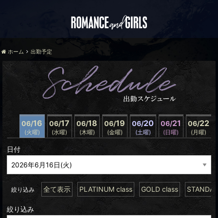
ホーム
出勤予定
16
17
18
19
20
21
22
06/
06/
06/
06/
06/
06/
06/
(火曜)
(水曜)
(木曜)
(金曜)
(土曜)
(日曜)
(月曜)
日付
全て表示
PLATINUM class
GOLD class
STANDARD
絞り込み
絞り込み