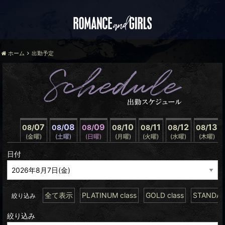
ホーム
出勤予定
07
08
09
10
11
12
13
08/
08/
08/
08/
08/
08/
08/
(金曜)
(土曜)
(日曜)
(月曜)
(火曜)
(水曜)
(木曜)
日付
全て表示
PLATINUM class
GOLD class
STANDARD
絞り込み
絞り込み