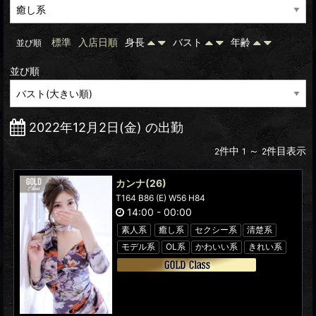
標準
入店日順
身長
バスト
年齢
並び順
並び順
2022年12月2日(金) の出勤
件中
～
件目表示
2
1
2
カンナ
(26)
T164 B86 (E) W56 H84
14:00
-
00:00
素人系
癒し系
セクシー系
清楚系
モデル系
OL系
かわいい系
きれい系