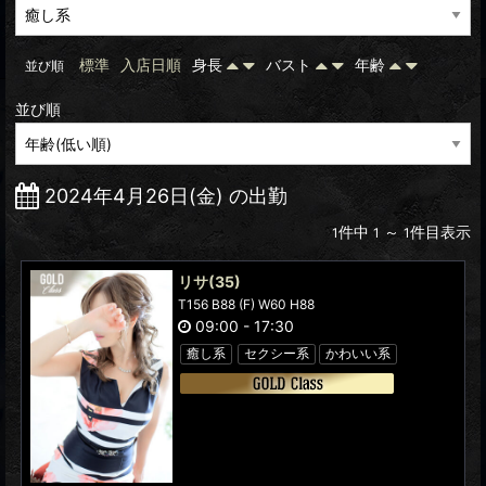
標準
入店日順
身長
バスト
年齢
並び順
並び順
2024年4月26日(金) の出勤
件中
～
件目表示
1
1
1
リサ
(35)
T156 B88 (F) W60 H88
09:00
-
17:30
癒し系
セクシー系
かわいい系