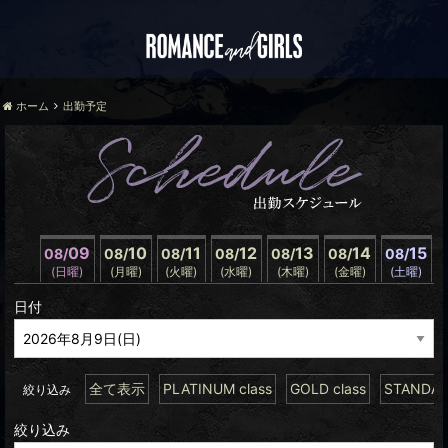
ホーム
出勤予定
09
10
11
12
13
14
15
08/
08/
08/
08/
08/
08/
08/
(日曜)
(月曜)
(火曜)
(水曜)
(木曜)
(金曜)
(土曜)
日付
全て表示
PLATINUM class
GOLD class
STANDARD
絞り込み
絞り込み