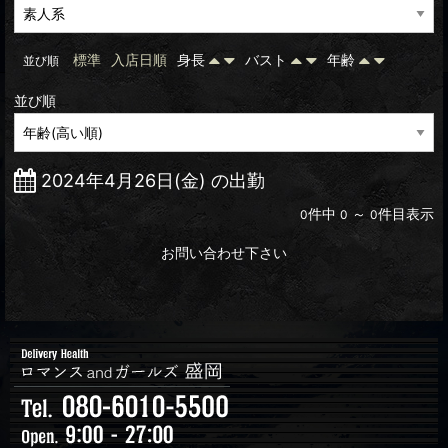
標準
入店日順
身長
バスト
年齢
並び順
並び順
2024年4月26日(金) の出勤
件中
～
件目表示
0
0
0
お問い合わせ下さい