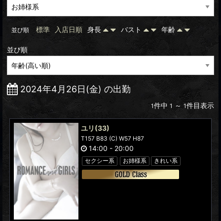
標準
入店日順
身長
バスト
年齢
並び順
並び順
2024年4月26日(金) の出勤
件中
～
件目表示
1
1
1
ユリ
(33)
T157 B83 (C) W57 H87
14:00
-
20:00
セクシー系
お姉様系
きれい系