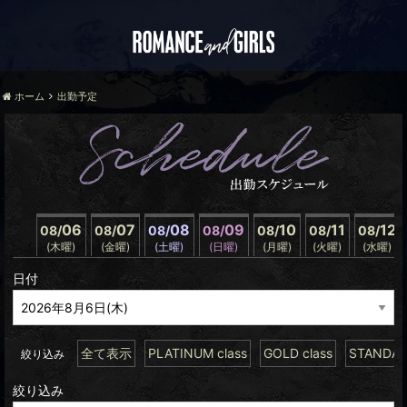
ホーム
出勤予定
06
07
08
09
10
11
12
08/
08/
08/
08/
08/
08/
08/
(木曜)
(金曜)
(土曜)
(日曜)
(月曜)
(火曜)
(水曜)
日付
全て表示
PLATINUM class
GOLD class
STANDARD
絞り込み
絞り込み