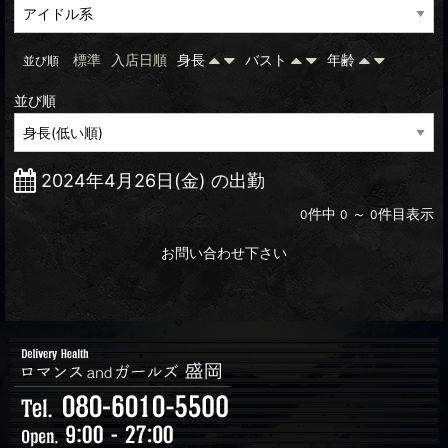
標準
入店日順
身長
バスト
年齢
並び順
並び順
2024年4月26日(金) の出勤
件中
～
件目表示
0
0
0
お問い合わせ下さい