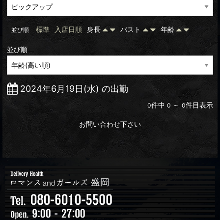
標準
入店日順
身長
バスト
年齢
並び順
並び順
2024年6月19日(水) の出勤
件中
～
件目表示
0
0
0
お問い合わせ下さい