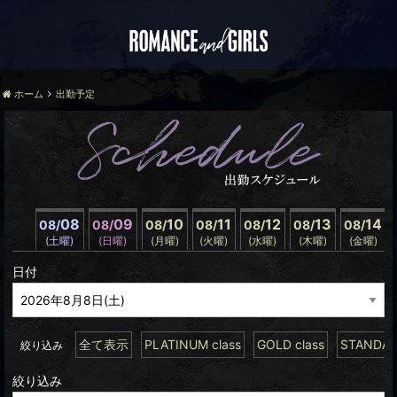
ホーム
出勤予定
08
09
10
11
12
13
14
08/
08/
08/
08/
08/
08/
08/
(土曜)
(日曜)
(月曜)
(火曜)
(水曜)
(木曜)
(金曜)
日付
全て表示
PLATINUM class
GOLD class
STANDARD
絞り込み
絞り込み