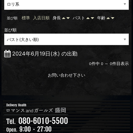
標準
入店日順
身長
バスト
年齢
並び順
並び順
2024年6月19日(水) の出勤
件中
～
件目表示
0
0
0
お問い合わせ下さい