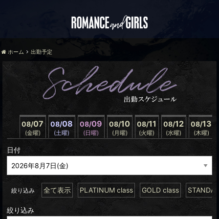
ホーム
出勤予定
07
08
09
10
11
12
13
08/
08/
08/
08/
08/
08/
08/
(金曜)
(土曜)
(日曜)
(月曜)
(火曜)
(水曜)
(木曜)
日付
全て表示
PLATINUM class
GOLD class
STANDARD
絞り込み
絞り込み