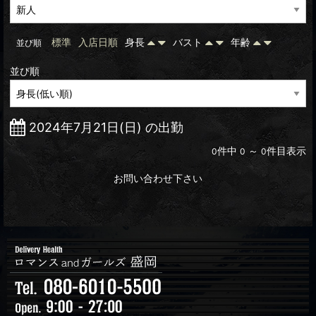
標準
入店日順
身長
バスト
年齢
並び順
並び順
2024年7月21日(日) の出勤
件中
～
件目表示
0
0
0
お問い合わせ下さい