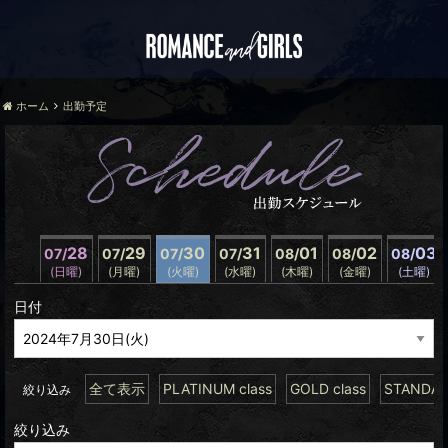
ホーム
出勤予定
28
29
30
31
01
02
03
07/
07/
07/
07/
08/
08/
08/
(日曜)
(月曜)
(火曜)
(水曜)
(木曜)
(金曜)
(土曜)
日付
全て表示
PLATINUM class
GOLD class
STANDARD
絞り込み
絞り込み