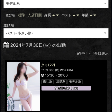
標準
入店日順
身長
バスト
年齢
並び順
並び順
2024年7月30日(火) の出勤
件中
～
件目表示
1
1
1
クミ
(27)
T159 B85 (D) W57 H84
15:30
-
20:00
癒し系
清楚系
モデル系