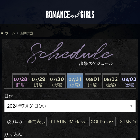
ホーム
出勤予定
28
29
30
31
01
02
03
07/
07/
07/
07/
08/
08/
08/
(日曜)
(月曜)
(火曜)
(水曜)
(木曜)
(金曜)
(土曜)
日付
全て表示
PLATINUM class
GOLD class
STANDARD
絞り込み
絞り込み