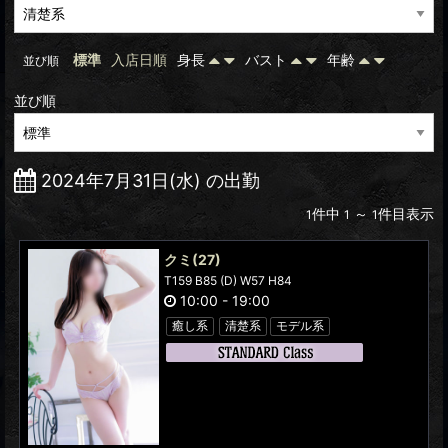
標準
入店日順
身長
バスト
年齢
並び順
並び順
2024年7月31日(水) の出勤
件中
～
件目表示
1
1
1
クミ
(27)
T159 B85 (D) W57 H84
10:00
-
19:00
癒し系
清楚系
モデル系