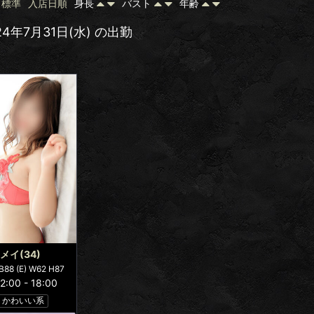
標準
入店日順
身長
バスト
年齢
24年7月31日(水) の出勤
メイ
(34)
B88 (E) W62 H87
12:00
-
18:00
かわいい系