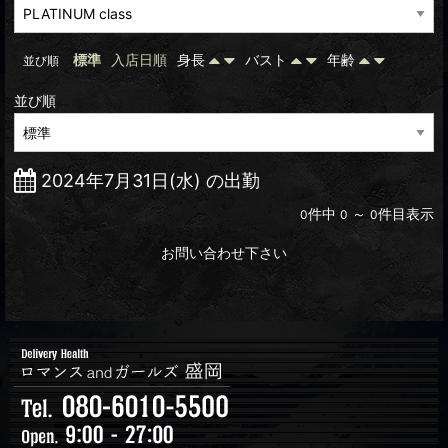
標準
入店日順
身長
バスト
年齢
並び順
並び順
2024年7月31日(水) の出勤
件中
～
件目表示
0
0
0
お問い合わせ下さい