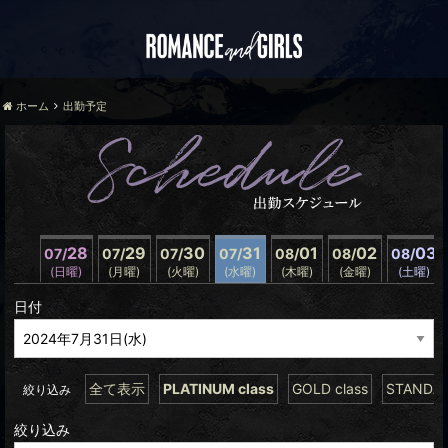
ホーム
出勤予定
28
29
30
31
01
02
03
07/
07/
07/
07/
08/
08/
08/
(日曜)
(月曜)
(火曜)
(水曜)
(木曜)
(金曜)
(土曜)
日付
全て表示
PLATINUM class
GOLD class
STANDAR
絞り込み
絞り込み