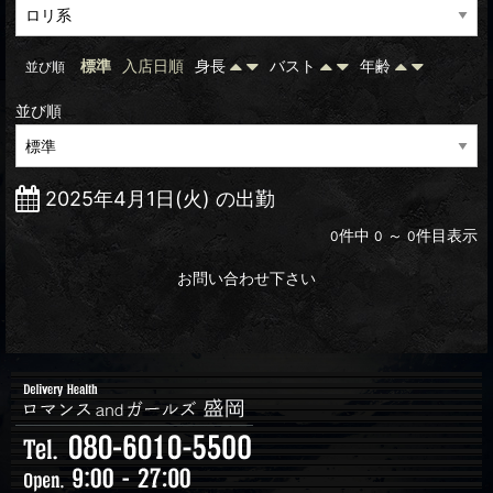
標準
入店日順
身長
バスト
年齢
並び順
並び順
2025年4月1日(火) の出勤
件中
～
件目表示
0
0
0
お問い合わせ下さい