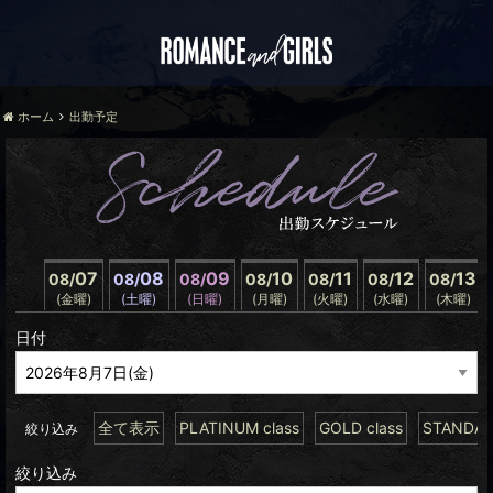
ホーム
出勤予定
07
08
09
10
11
12
13
08/
08/
08/
08/
08/
08/
08/
(金曜)
(土曜)
(日曜)
(月曜)
(火曜)
(水曜)
(木曜)
日付
全て表示
PLATINUM class
GOLD class
STANDARD
絞り込み
絞り込み