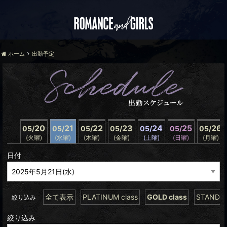
ホーム
出勤予定
20
21
22
23
24
25
26
05/
05/
05/
05/
05/
05/
05/
(火曜)
(水曜)
(木曜)
(金曜)
(土曜)
(日曜)
(月曜)
日付
全て表示
PLATINUM class
GOLD class
STANDAR
絞り込み
絞り込み