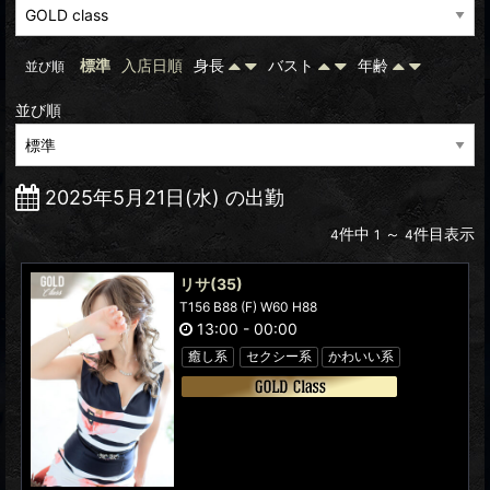
標準
入店日順
身長
バスト
年齢
並び順
並び順
2025年5月21日(水) の出勤
件中
～
件目表示
4
1
4
リサ
(35)
T156 B88 (F) W60 H88
13:00
-
00:00
癒し系
セクシー系
かわいい系