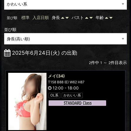
標準
入店日順
身長
バスト
年齢
並び順
並び順
2025年6月24日(火) の出勤
件中
～
件目表示
2
1
2
メイ
(34)
T158 B88 (E) W62 H87
12:00
-
18:00
OL系
かわいい系