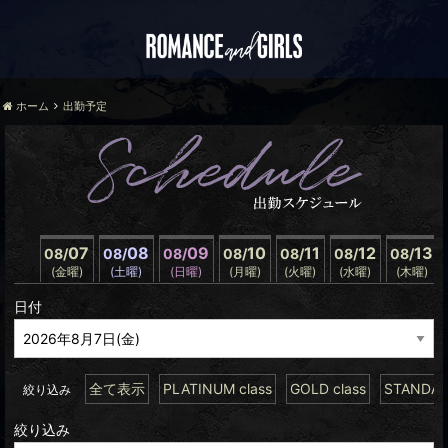
ホーム
出勤予定
07
08
09
10
11
12
13
08/
08/
08/
08/
08/
08/
08/
(金曜)
(土曜)
(日曜)
(月曜)
(火曜)
(水曜)
(木曜)
日付
全て表示
PLATINUM class
GOLD class
STANDARD
絞り込み
絞り込み