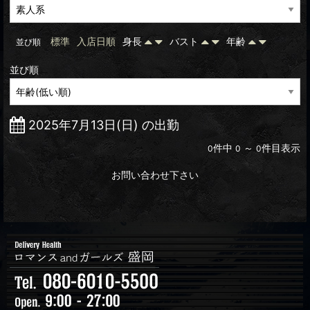
標準
入店日順
身長
バスト
年齢
並び順
並び順
2025年7月13日(日) の出勤
件中
～
件目表示
0
0
0
お問い合わせ下さい