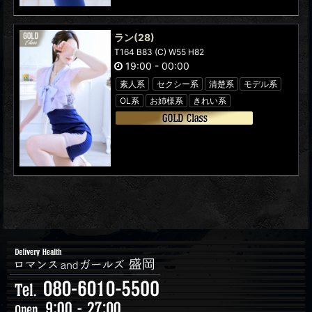
ラン
(28)
T164 B83 (C) W55 H82
19:00
-
00:00
素人系
セクシー系
清楚系
モデル系
OL系
お姉様系
きれい系