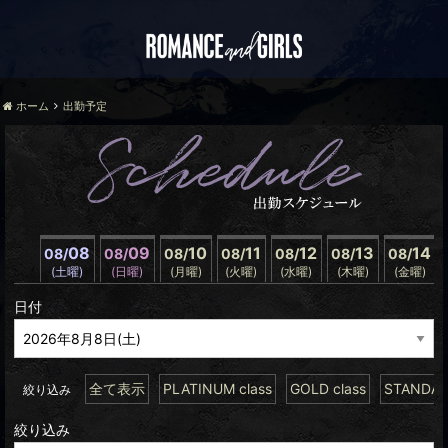
ホーム
出勤予定
08
09
10
11
12
13
14
08/
08/
08/
08/
08/
08/
08/
(土曜)
(日曜)
(月曜)
(火曜)
(水曜)
(木曜)
(金曜)
日付
全て表示
PLATINUM class
GOLD class
STANDARD
絞り込み
絞り込み