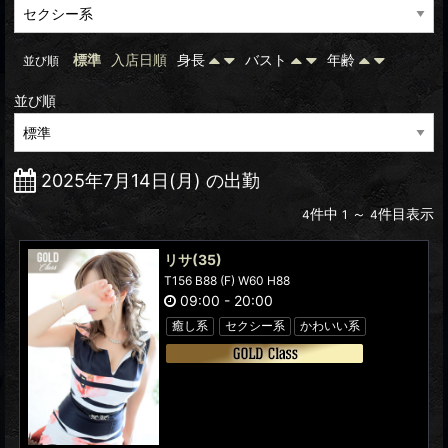
標準
入店日順
身長
バスト
年齢
並び順
並び順
2025年7月14日(月) の出勤
件中
～
件目表示
4
1
4
リサ
(35)
T156 B88 (F) W60 H88
09:00
-
20:00
癒し系
セクシー系
かわいい系