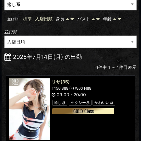
標準
入店日順
身長
バスト
年齢
並び順
並び順
2025年7月14日(月) の出勤
件中
～
件目表示
1
1
1
リサ
(35)
T156 B88 (F) W60 H88
09:00
-
20:00
癒し系
セクシー系
かわいい系