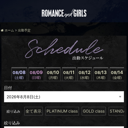
ホーム
出勤予定
08
09
10
11
12
13
14
08/
08/
08/
08/
08/
08/
08/
(土曜)
(日曜)
(月曜)
(火曜)
(水曜)
(木曜)
(金曜)
日付
全て表示
PLATINUM class
GOLD class
STANDARD
絞り込み
絞り込み