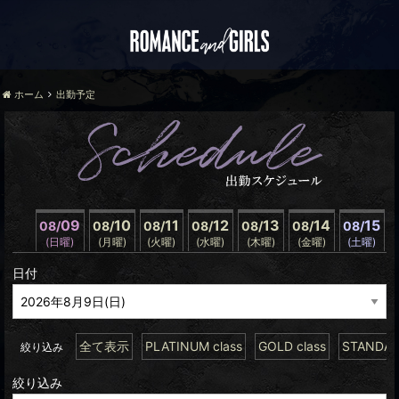
ホーム
出勤予定
09
10
11
12
13
14
15
08/
08/
08/
08/
08/
08/
08/
(日曜)
(月曜)
(火曜)
(水曜)
(木曜)
(金曜)
(土曜)
日付
全て表示
PLATINUM class
GOLD class
STANDARD
絞り込み
絞り込み