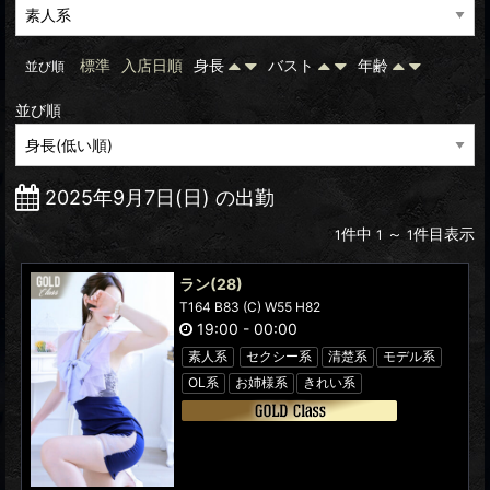
標準
入店日順
身長
バスト
年齢
並び順
並び順
2025年9月7日(日) の出勤
件中
～
件目表示
1
1
1
ラン
(28)
T164 B83 (C) W55 H82
19:00
-
00:00
素人系
セクシー系
清楚系
モデル系
OL系
お姉様系
きれい系