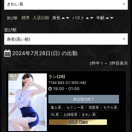
標準
入店日順
身長
バスト
年齢
並び順
並び順
2024年7月28日(日) の出勤
件中
～
件目表示
2
1
2
ラン
(28)
T164 B83 (C) W55 H82
19:00
-
01:00
本日受付終了
素人系
セクシー系
清楚系
モデル系
OL系
お姉様系
きれい系