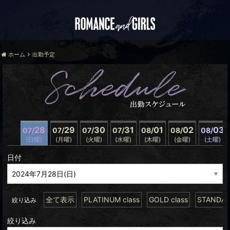
ホーム
出勤予定
28
29
30
31
01
02
03
07/
07/
07/
07/
08/
08/
08/
(日曜)
(月曜)
(火曜)
(水曜)
(木曜)
(金曜)
(土曜)
日付
全て表示
PLATINUM class
GOLD class
STANDARD
絞り込み
絞り込み