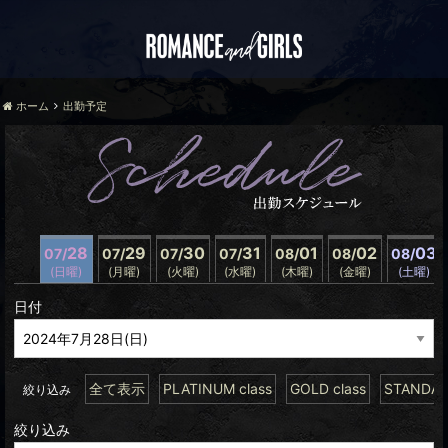
ホーム
出勤予定
28
29
30
31
01
02
03
07/
07/
07/
07/
08/
08/
08/
(日曜)
(月曜)
(火曜)
(水曜)
(木曜)
(金曜)
(土曜)
日付
全て表示
PLATINUM class
GOLD class
STANDARD
絞り込み
絞り込み