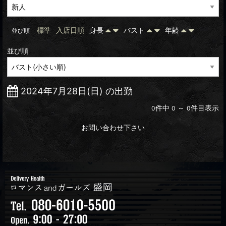
標準
入店日順
身長
バスト
年齢
並び順
並び順
2024年7月28日(日) の出勤
件中
～
件目表示
0
0
0
お問い合わせ下さい