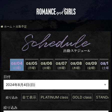
ホーム
出勤予定
04
05
06
07
08
09
10
08/
08/
08/
08/
08/
08/
08/
(日曜)
(月曜)
(火曜)
(水曜)
(木曜)
(金曜)
(土曜)
日付
全て表示
PLATINUM class
GOLD class
STANDARD
絞り込み
絞り込み