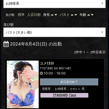
標準
入店日順
身長
バスト
年齢
並び順
並び順
2024年8月4日(日) の出勤
件中
～
件目表示
2
1
2
ユメ
(33)
T157 B90 (H) W57 H87
10:00
-
16:00
本日受付終了
清楚系
お姉様系
かわいい系