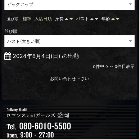
標準
入店日順
身長
バスト
年齢
並び順
並び順
2024年8月4日(日) の出勤
件中
～
件目表示
0
0
0
お問い合わせ下さい