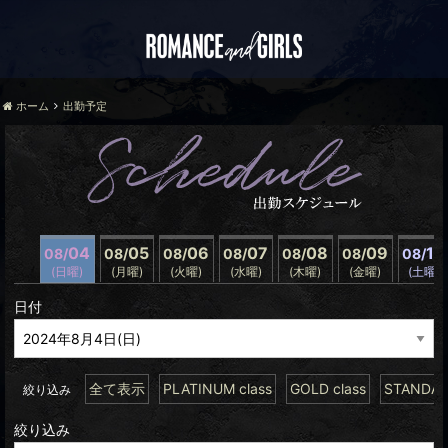
ホーム
出勤予定
04
05
06
07
08
09
10
08/
08/
08/
08/
08/
08/
08/
(日曜)
(月曜)
(火曜)
(水曜)
(木曜)
(金曜)
(土曜)
日付
全て表示
PLATINUM class
GOLD class
STANDARD
絞り込み
絞り込み