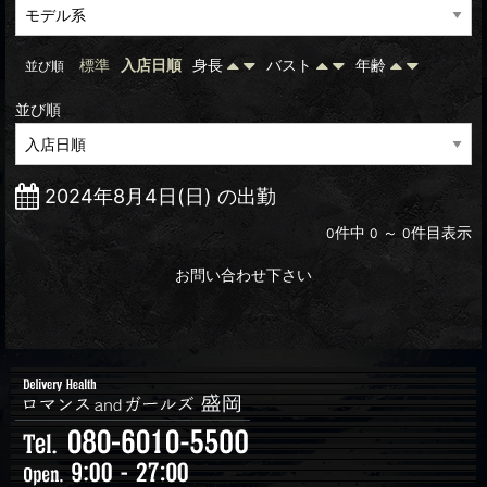
標準
入店日順
身長
バスト
年齢
並び順
並び順
2024年8月4日(日) の出勤
件中
～
件目表示
0
0
0
お問い合わせ下さい