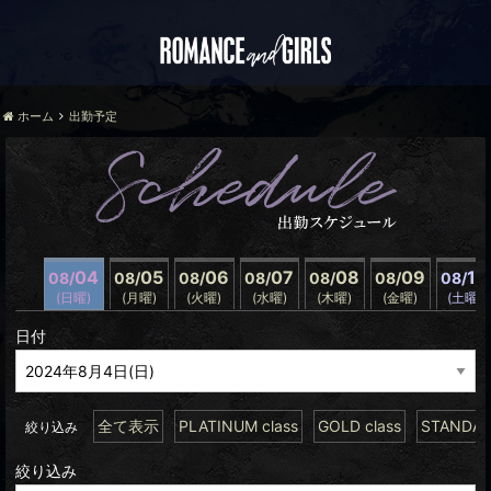
ホーム
出勤予定
04
05
06
07
08
09
10
08/
08/
08/
08/
08/
08/
08/
(日曜)
(月曜)
(火曜)
(水曜)
(木曜)
(金曜)
(土曜)
日付
全て表示
PLATINUM class
GOLD class
STANDARD
絞り込み
絞り込み