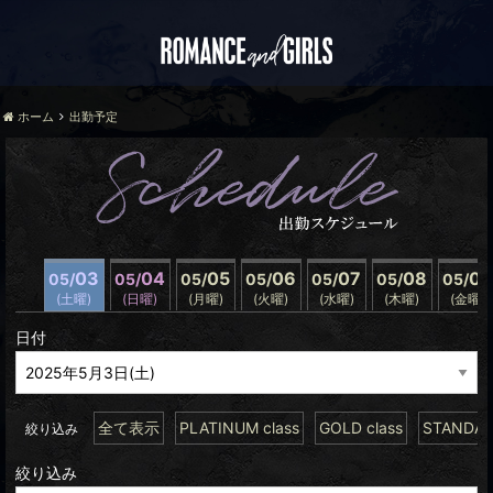
ホーム
出勤予定
03
04
05
06
07
08
09
05/
05/
05/
05/
05/
05/
05/
(土曜)
(日曜)
(月曜)
(火曜)
(水曜)
(木曜)
(金曜)
日付
全て表示
PLATINUM class
GOLD class
STANDARD
絞り込み
絞り込み