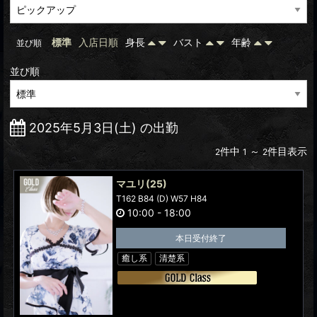
標準
入店日順
身長
バスト
年齢
並び順
並び順
2025年5月3日(土) の出勤
件中
～
件目表示
2
1
2
マユリ
(25)
T162 B84 (D) W57 H84
10:00
-
18:00
本日受付終了
癒し系
清楚系