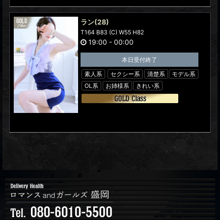
ラン
(28)
T164 B83 (C) W55 H82
19:00
-
00:00
本日受付終了
素人系
セクシー系
清楚系
モデル系
OL系
お姉様系
きれい系