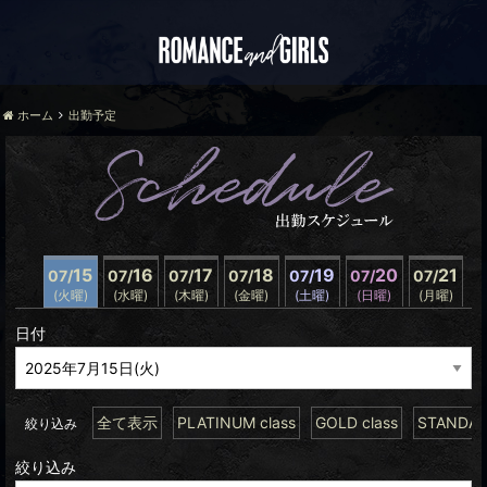
ホーム
出勤予定
15
16
17
18
19
20
21
07/
07/
07/
07/
07/
07/
07/
(火曜)
(水曜)
(木曜)
(金曜)
(土曜)
(日曜)
(月曜)
日付
全て表示
PLATINUM class
GOLD class
STANDARD
絞り込み
絞り込み