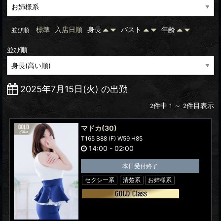
標準
入店日順
身長
バスト
年齢
並び順
並び順
2025年7月15日(火) の出勤
件中
～
件目表示
2
1
2
マドカ
(30)
T165 B88 (F) W59 H85
14:00
-
02:00
本日受付終了
セクシー系
清楚系
お姉様系