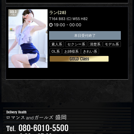
ラン
(28)
T164 B83 (C) W55 H82
19:00
-
00:00
本日受付終了
素人系
セクシー系
清楚系
モデル系
OL系
お姉様系
きれい系