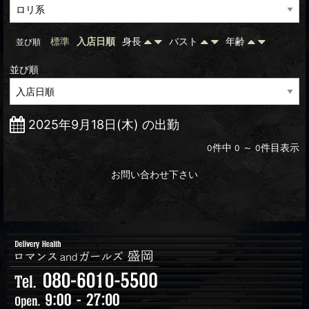
標準
入店日順
身長
バスト
年齢
並び順
並び順
2025年9月18日(木) の出勤
件中
～
件目表示
0
0
0
お問い合わせ下さい