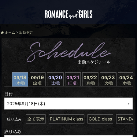
ホーム
出勤予定
18
19
20
21
22
23
24
09/
09/
09/
09/
09/
09/
09/
(木曜)
(金曜)
(土曜)
(日曜)
(月曜)
(火曜)
(水曜)
日付
全て表示
PLATINUM class
GOLD class
STANDARD
絞り込み
絞り込み