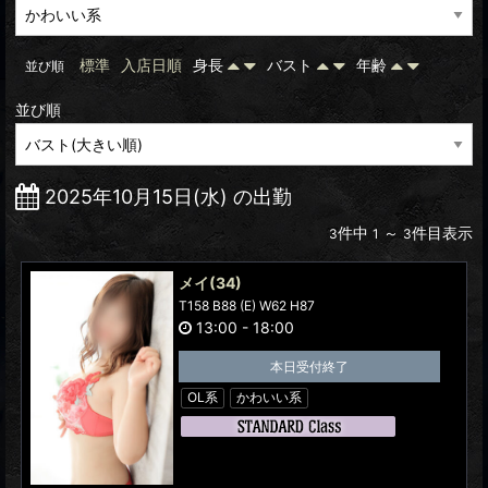
標準
入店日順
身長
バスト
年齢
並び順
並び順
2025年10月15日(水) の出勤
件中
～
件目表示
3
1
3
メイ
(34)
T158 B88 (E) W62 H87
13:00
-
18:00
本日受付終了
OL系
かわいい系