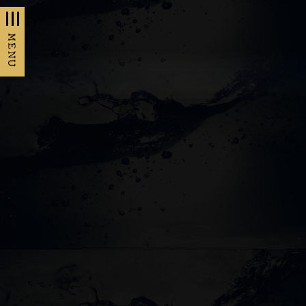
t
o
g
g
l
e
n
a
v
i
g
a
t
i
o
n