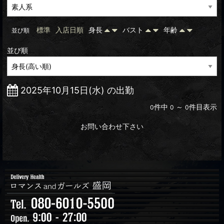
標準
入店日順
身長
バスト
年齢
並び順
並び順
2025年10月15日(水) の出勤
件中
～
件目表示
0
0
0
お問い合わせ下さい