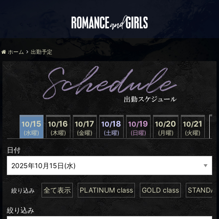
ホーム
出勤予定
15
16
17
18
19
20
21
10/
10/
10/
10/
10/
10/
10/
(水曜)
(木曜)
(金曜)
(土曜)
(日曜)
(月曜)
(火曜)
翌
日付
全て表示
PLATINUM class
GOLD class
STANDARD
絞り込み
絞り込み