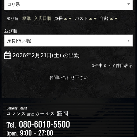
標準
入店日順
身長
バスト
年齢
並び順
並び順
2026年2月21日(土) の出勤
件中
～
件目表示
0
0
0
お問い合わせ下さい