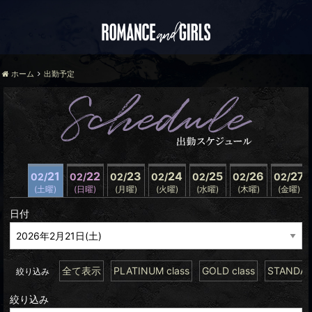
ホーム
出勤予定
21
22
23
24
25
26
27
02/
02/
02/
02/
02/
02/
02/
(土曜)
(日曜)
(月曜)
(火曜)
(水曜)
(木曜)
(金曜)
日付
全て表示
PLATINUM class
GOLD class
STANDARD
絞り込み
絞り込み