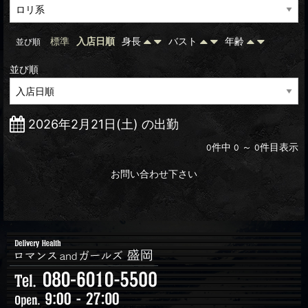
標準
入店日順
身長
バスト
年齢
並び順
並び順
2026年2月21日(土) の出勤
件中
～
件目表示
0
0
0
お問い合わせ下さい