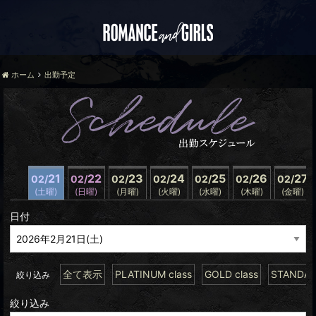
ホーム
出勤予定
21
22
23
24
25
26
27
02/
02/
02/
02/
02/
02/
02/
(土曜)
(日曜)
(月曜)
(火曜)
(水曜)
(木曜)
(金曜)
日付
全て表示
PLATINUM class
GOLD class
STANDARD
絞り込み
絞り込み