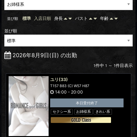
標準
入店日順
身長
バスト
年齢
並び順
並び順
2026年8月9日(日) の出勤
件中
～
件目表示
1
1
1
ユリ
(33)
T157 B83 (C) W57 H87
14:00
-
20:00
本日受付終了
セクシー系
お姉様系
きれい系