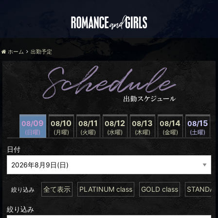
ホーム
出勤予定
09
10
11
12
13
14
15
08/
08/
08/
08/
08/
08/
08/
(日曜)
(月曜)
(火曜)
(水曜)
(木曜)
(金曜)
(土曜)
日付
全て表示
PLATINUM class
GOLD class
STANDARD
絞り込み
絞り込み