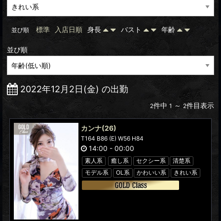
標準
入店日順
身長
バスト
年齢
並び順
並び順
2022年12月2日(金) の出勤
件中
～
件目表示
2
1
2
カンナ
(26)
T164 B86 (E) W56 H84
14:00
-
00:00
素人系
癒し系
セクシー系
清楚系
モデル系
OL系
かわいい系
きれい系