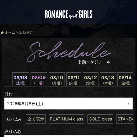
ホーム
出勤予定
08
09
10
11
12
13
14
08/
08/
08/
08/
08/
08/
08/
(土曜)
(日曜)
(月曜)
(火曜)
(水曜)
(木曜)
(金曜)
日付
全て表示
PLATINUM class
GOLD class
STANDARD
絞り込み
絞り込み