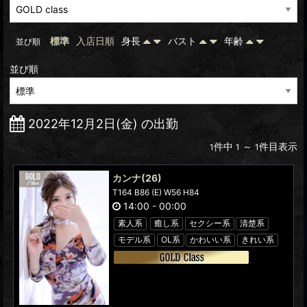
標準
入店日順
身長
バスト
年齢
並び順
並び順
2022年12月2日(金) の出勤
件中
～
件目表示
1
1
1
カンナ
(26)
T164 B86 (E) W56 H84
14:00
-
00:00
素人系
癒し系
セクシー系
清楚系
モデル系
OL系
かわいい系
きれい系