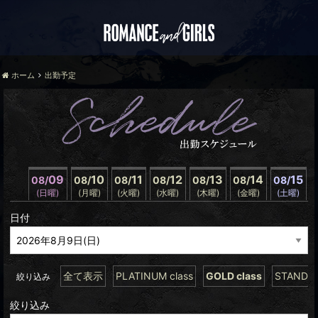
ホーム
出勤予定
09
10
11
12
13
14
15
08/
08/
08/
08/
08/
08/
08/
(日曜)
(月曜)
(火曜)
(水曜)
(木曜)
(金曜)
(土曜)
日付
全て表示
PLATINUM class
GOLD class
STANDAR
絞り込み
絞り込み