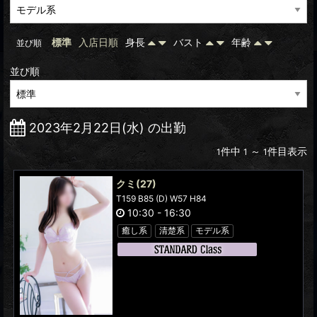
標準
入店日順
身長
バスト
年齢
並び順
並び順
2023年2月22日(水) の出勤
件中
～
件目表示
1
1
1
クミ
(27)
T159 B85 (D) W57 H84
10:30
-
16:30
癒し系
清楚系
モデル系