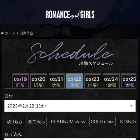
ホーム
出勤予定
19
20
21
22
23
24
25
02/
02/
02/
02/
02/
02/
02/
(日曜)
(月曜)
(火曜)
(水曜)
(木曜)
(金曜)
(土曜)
日付
全て表示
PLATINUM class
GOLD class
STANDARD
絞り込み
絞り込み