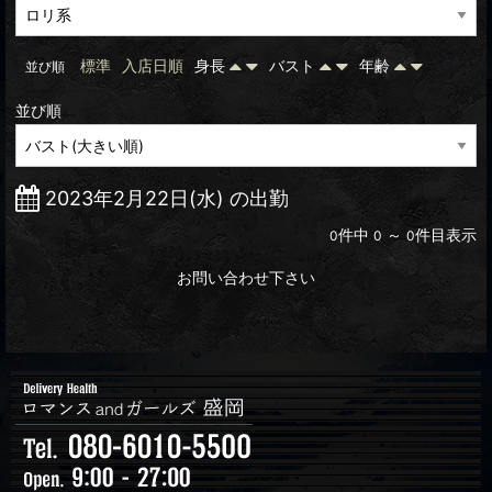
標準
入店日順
身長
バスト
年齢
並び順
並び順
2023年2月22日(水) の出勤
件中
～
件目表示
0
0
0
お問い合わせ下さい