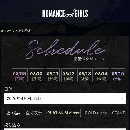
ホーム
出勤予定
09
10
11
12
13
14
15
08/
08/
08/
08/
08/
08/
08/
(日曜)
(月曜)
(火曜)
(水曜)
(木曜)
(金曜)
(土曜)
日付
全て表示
PLATINUM class
GOLD class
STANDAR
絞り込み
絞り込み