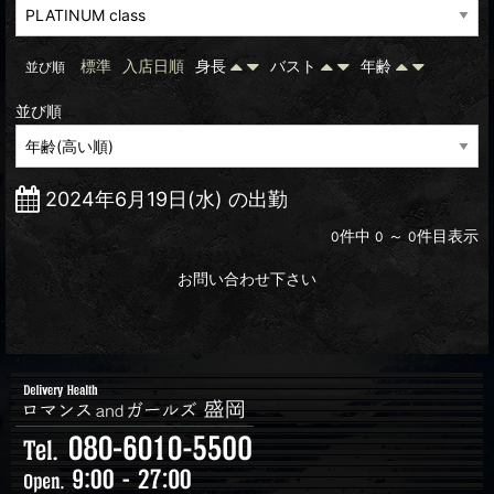
標準
入店日順
身長
バスト
年齢
並び順
並び順
2024年6月19日(水) の出勤
件中
～
件目表示
0
0
0
お問い合わせ下さい