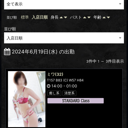
標準
入店日順
身長
バスト
年齢
並び順
並び順
2024年6月19日(水) の出勤
件中
～
件目表示
3
1
3
ミワ
(32)
T157 B83 (C) W57 H84
14:00
-
01:00
癒し系
清楚系