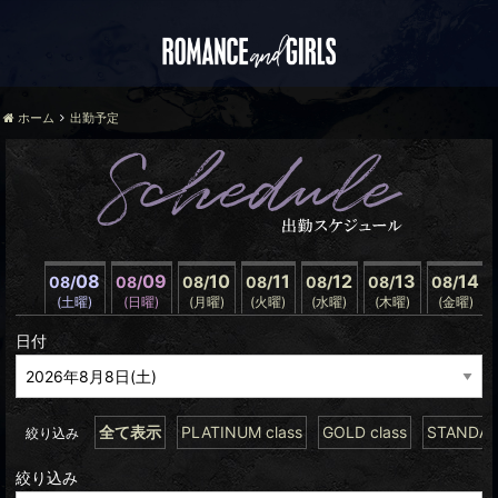
ホーム
出勤予定
08
09
10
11
12
13
14
08/
08/
08/
08/
08/
08/
08/
(土曜)
(日曜)
(月曜)
(火曜)
(水曜)
(木曜)
(金曜)
日付
全て表示
PLATINUM class
GOLD class
STANDARD
絞り込み
絞り込み