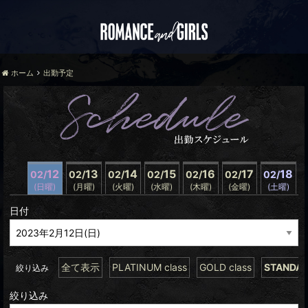
ホーム
出勤予定
12
13
14
15
16
17
18
02/
02/
02/
02/
02/
02/
02/
(日曜)
(月曜)
(火曜)
(水曜)
(木曜)
(金曜)
(土曜)
日付
全て表示
PLATINUM class
GOLD class
STANDAR
絞り込み
絞り込み