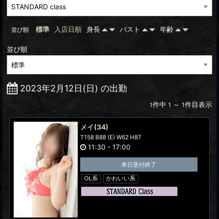
標準
入店日順
身長
バスト
年齢
並び順
並び順
2023年2月12日(日) の出勤
件中
～
件目表示
1
1
1
メイ
(34)
T158 B88 (E) W62 H87
11:30
-
17:00
本日受付終了
OL系
かわいい系