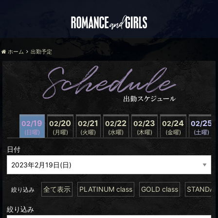
ホーム
出勤予定
19
20
21
22
23
24
25
02/
02/
02/
02/
02/
02/
02/
(日曜)
(月曜)
(火曜)
(水曜)
(木曜)
(金曜)
(土曜)
日付
全て表示
PLATINUM class
GOLD class
STANDARD
絞り込み
絞り込み