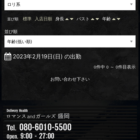
標準
入店日順
身長
バスト
年齢
並び順
並び順
2023年2月19日(日) の出勤
件中
～
件目表示
0
0
0
お問い合わせ下さい