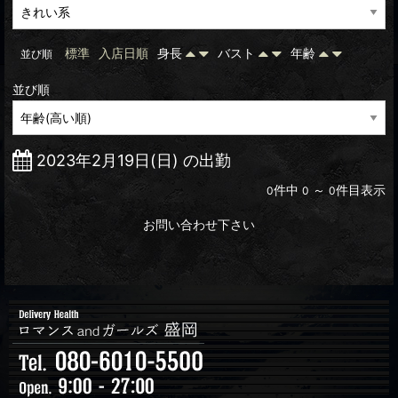
標準
入店日順
身長
バスト
年齢
並び順
並び順
2023年2月19日(日) の出勤
件中
～
件目表示
0
0
0
お問い合わせ下さい