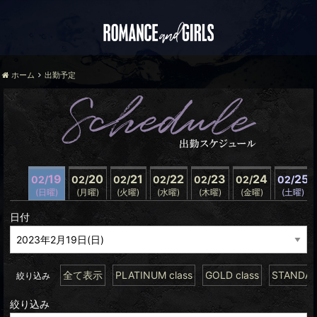
ホーム
出勤予定
19
20
21
22
23
24
25
02/
02/
02/
02/
02/
02/
02/
(日曜)
(月曜)
(火曜)
(水曜)
(木曜)
(金曜)
(土曜)
日付
全て表示
PLATINUM class
GOLD class
STANDARD
絞り込み
絞り込み