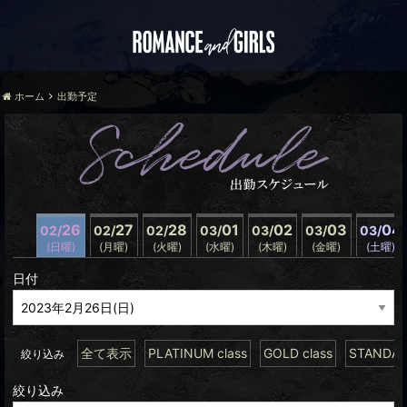
ホーム
出勤予定
26
27
28
01
02
03
04
02/
02/
02/
03/
03/
03/
03/
(日曜)
(月曜)
(火曜)
(水曜)
(木曜)
(金曜)
(土曜)
日付
全て表示
PLATINUM class
GOLD class
STANDARD
絞り込み
絞り込み