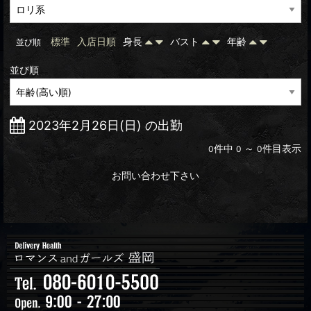
標準
入店日順
身長
バスト
年齢
並び順
並び順
2023年2月26日(日) の出勤
件中
～
件目表示
0
0
0
お問い合わせ下さい