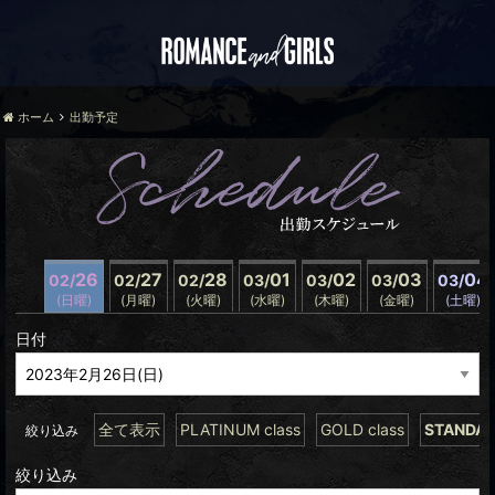
ホーム
出勤予定
26
27
28
01
02
03
04
02/
02/
02/
03/
03/
03/
03/
(日曜)
(月曜)
(火曜)
(水曜)
(木曜)
(金曜)
(土曜)
日付
全て表示
PLATINUM class
GOLD class
STANDAR
絞り込み
絞り込み