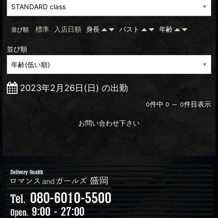
標準
入店日順
身長
バスト
年齢
並び順
並び順
2023年2月26日(日) の出勤
件中
～
件目表示
0
0
0
お問い合わせ下さい