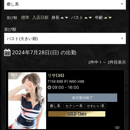
標準
入店日順
身長
バスト
年齢
並び順
並び順
2024年7月28日(日) の出勤
件中
～
件目表示
2
1
2
リサ
(35)
T156 B88 (F) W60 H88
09:00
-
16:00
本日受付終了
癒し系
セクシー系
かわいい系
up