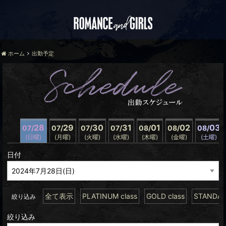
ホーム
出勤予定
28
29
30
31
01
02
03
07/
07/
07/
07/
08/
08/
08/
(日曜)
(月曜)
(火曜)
(水曜)
(木曜)
(金曜)
(土曜)
日付
全て表示
PLATINUM class
GOLD class
STANDARD
絞り込み
絞り込み