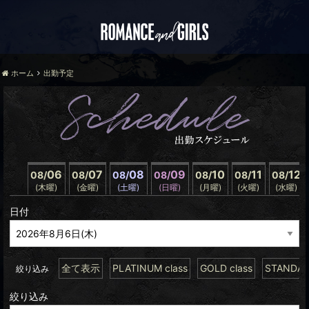
ホーム
出勤予定
06
07
08
09
10
11
12
08/
08/
08/
08/
08/
08/
08/
(木曜)
(金曜)
(土曜)
(日曜)
(月曜)
(火曜)
(水曜)
日付
全て表示
PLATINUM class
GOLD class
STANDARD
絞り込み
絞り込み