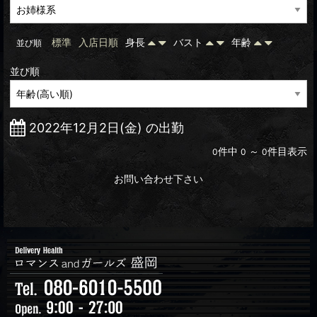
標準
入店日順
身長
バスト
年齢
並び順
並び順
2022年12月2日(金) の出勤
件中
～
件目表示
0
0
0
お問い合わせ下さい