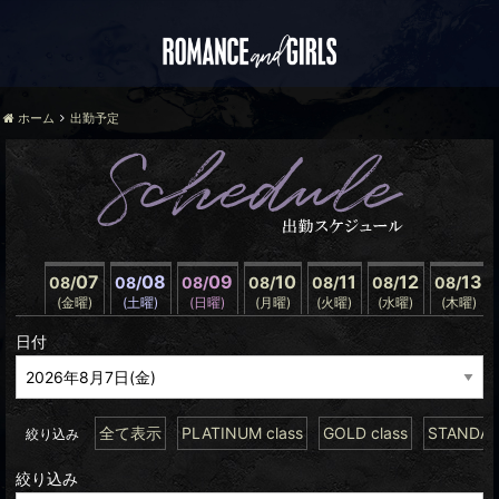
ホーム
出勤予定
07
08
09
10
11
12
13
08/
08/
08/
08/
08/
08/
08/
(金曜)
(土曜)
(日曜)
(月曜)
(火曜)
(水曜)
(木曜)
日付
全て表示
PLATINUM class
GOLD class
STANDARD
絞り込み
絞り込み