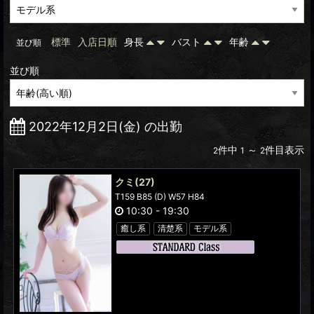
標準
入店日順
身長
バスト
年齢
並び順
並び順
2022年12月2日(金) の出勤
件中
～
件目表示
2
1
2
クミ
(27)
T159 B85 (D) W57 H84
10:30
-
19:30
癒し系
清楚系
モデル系